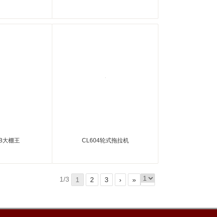
-B大棚王
CL604轮式拖拉机
1/3
1
2
3
›
»