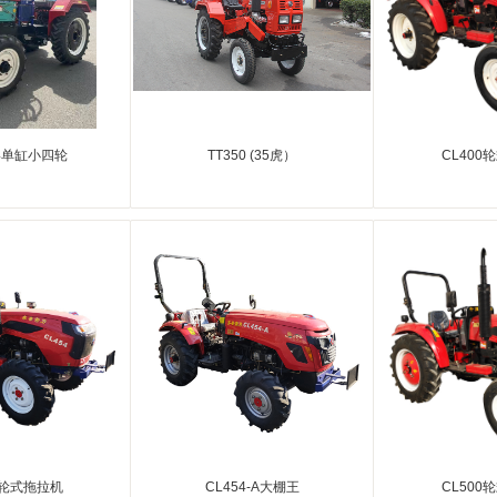
4单缸小四轮
TT350 (35虎）
CL400
1
2
3
4轮式拖拉机
CL454-A大棚王
CL500